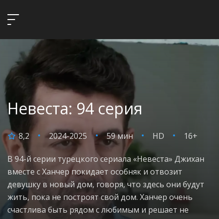
Невеста: 94 серия
8,2
2024-2025
59 мин
HD
16+
В 94-й серии турецкого сериала «Невеста» Джихан
вместе с Ханчер покидает особняк и отвозит
девушку в новый дом, говоря, что здесь они будут
жить, пока не построят свой дом. Ханчер очень
счастлива быть рядом с любимым и решает не