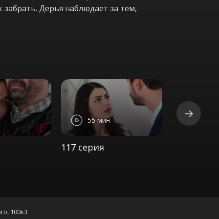
к забрать. Дерья наблюдает за тем,
55 мин
55 ми
117 серия
118 серия
го, 100к3