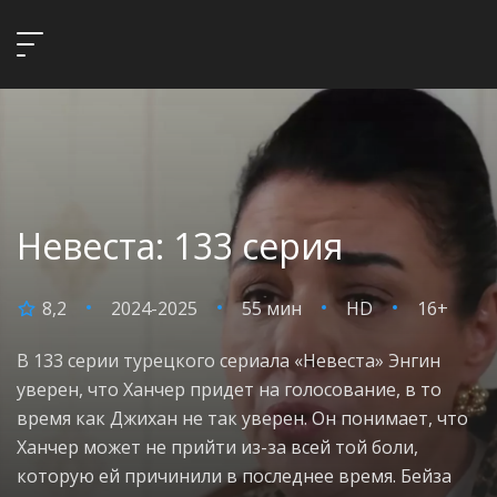
Невеста: 133 серия
8,2
2024-2025
55 мин
HD
16+
В 133 серии турецкого сериала «Невеста» Энгин
уверен, что Ханчер придет на голосование, в то
время как Джихан не так уверен. Он понимает, что
Ханчер может не прийти из-за всей той боли,
которую ей причинили в последнее время. Бейза