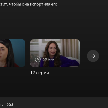
стит, чтобы она испортила его
59 мин
56 ми
17 серия
18 серия
го, 100к3