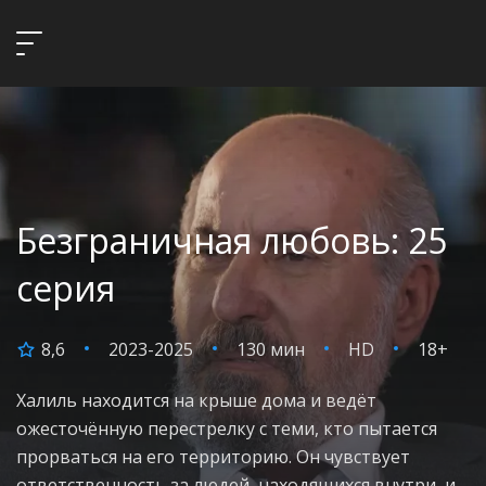
Безграничная любовь: 25
серия
8,6
2023-2025
130 мин
HD
18+
Халиль находится на крыше дома и ведёт
ожесточённую перестрелку с теми, кто пытается
прорваться на его территорию. Он чувствует
ответственность за людей, находящихся внутри, и