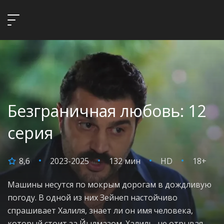
Безграничная любовь: 12
серия
8,6
2023-2025
132 мин
HD
18+
Машины несутся по мокрым дорогам в дождливую
погоду. В одной из них Зейнеп настойчиво
спрашивает Халиля, знает ли он имя человека,
который стоит за Йылмазом. Халиль, не отрывая