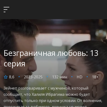
Безграничная любовь: 13
серия
8,6
2023-2025
132 мин
HD
18+
Зейнеп разговаривает с мужчиной, который
сообщает, что Халиля Ибрагима можно будет
отпустить только при одном условии. От волнения,
переживая за любимого, девушка не может