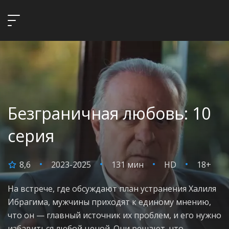
Безграничная любовь: 10
серия
8,6
2023-2025
131 мин
HD
18+
На встрече, где обсуждают план устранения Халиля
Ибрагима, мужчины приходят к единому мнению,
что он — главный источник их проблем, и его нужно
избавиться любой ценой. Они решают, что