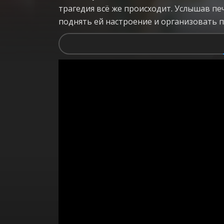
трагедия всё же происходит. Услышав пе
поднять ей настроение и организовать п