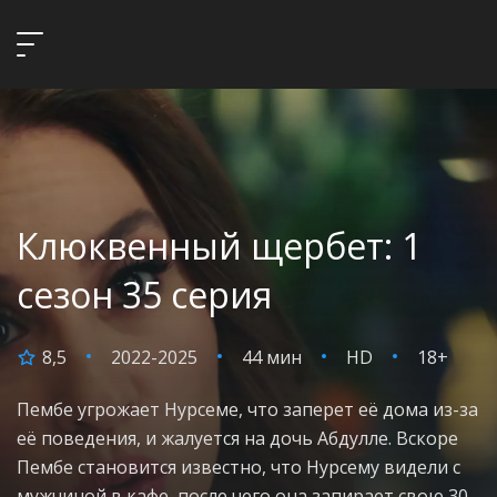
Клюквенный щербет: 1
сезон 35 серия
8,5
2022-2025
44 мин
HD
18+
Пембе угрожает Нурсеме, что заперет её дома из-за
её поведения, и жалуется на дочь Абдулле. Вскоре
Пембе становится известно, что Нурсему видели с
мужчиной в кафе, после чего она запирает свою 30-