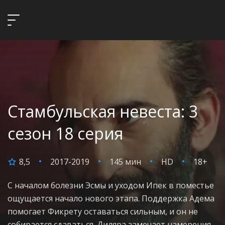
Стамбульская невеста: 3
сезон 18 серия
8,5
2017-2019
145 мин
HD
18+
С началом болезни Эсмы и уходом Ипек в поместье
ощущается начало нового этапа. Поддержка Адема
помогает Фикрету оставаться сильным, и он не
собирается сдаваться. Диляра замечает намерения