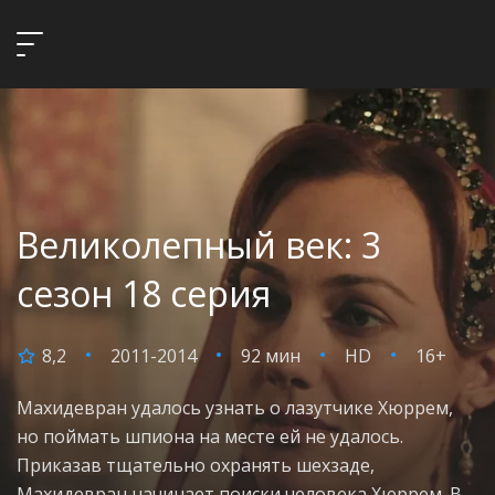
Великолепный век: 3
сезон 18 серия
8,2
2011-2014
92 мин
HD
16+
Махидевран удалось узнать о лазутчике Хюррем,
но поймать шпиона на месте ей не удалось.
Приказав тщательно охранять шехзаде,
Махидевран начинает поиски человека Хюррем. В