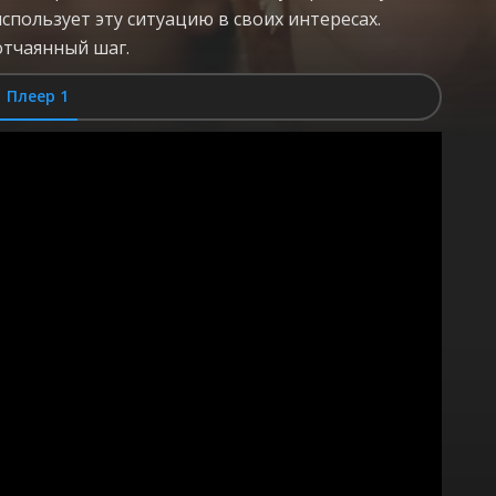
пользует эту ситуацию в своих интересах.
отчаянный шаг.
Плеер 1