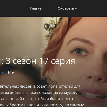
Главная
Смотреть
 3 сезон 17 серия
16+
ятельных людей в совет попечителей для
амым добиваясь расположения их мужей.
ать новый план, чтобы избавиться от
еки, Ибрагим невольно наносит удар самому