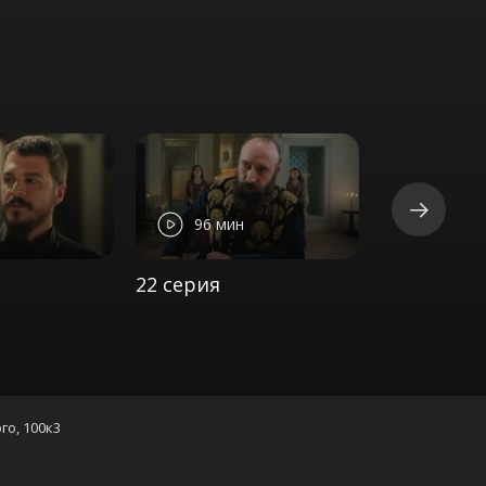
96 мин
89 ми
22 серия
23 серия
го, 100к3