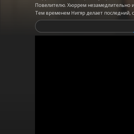
Повелителю. Хюррем незамедлительно ис
Тем временем Нигяр делает последний, 