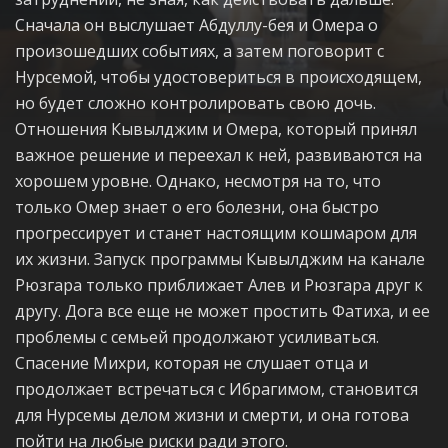
Сначала он выслушает Абдуллу-бея и Омера о
произошедших событиях, а затем поговорит с
Нурсемой, чтобы удостовериться в происходящем,
но будет сложно контролировать свою дочь.
Отношения Кывылджим и Омера, который принял
важное решение и переехал к ней, развиваются на
хорошем уровне. Однако, несмотря на то, что
только Омер знает о его болезни, она быстро
прогрессирует и станет настоящим кошмаром для
их жизни. Запуск программы Кывылджим на канале
Рюзгара только приближает Алев и Рюзгара друг к
другу. Дога все еще не может простить Фатиха, и ее
проблемы с семьей продолжают усиливаться.
Спасение Михри, которая не слушает отца и
продолжает встречаться с Ибрагимом, становится
для Нурсемы делом жизни и смерти, и она готова
пойти на любые риски ради этого.