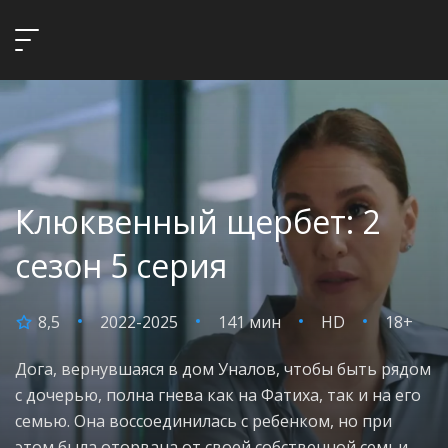
Клюквенный щербет: 2
сезон 5 серия
8,5
2022-2025
141 мин
HD
18+
Дога, вернувшаяся в дом Уналов, чтобы быть рядом
с дочерью, полна гнева как на Фатиха, так и на его
семью. Она воссоединилась с ребенком, но при
этом была оторвана от своей собственной семьи.