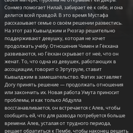
Сонмез помогает Нилай, забирает её к себе, и она
делится всей правдой. В это время Мустафа
рассказывает семье о своём решении развестись.
На этот раз Кывылджим и Рюзгар решительно
поддерживают девушку, которая не хочет
продолжать учёбу. Отношения Чимен и Гёкхана
развиваются, но Гёкхан скрывает от неё, что он
женат. То, что одна из девушек, работающих в
ассоциации, говорит о Эртугруле, ставит
Кывылджим в замешательство. Фатих заставляет
Догу принять решение — продолжать отношения
или закончить их. Новая работа Умута приносит
проблемы, и как только Абдулла
восстанавливается, он встречается с Алев, чтобы
сообщить ей, что для развода потребуется больше
времени. Алев, усталая от трудного периода,
решает обратиться к Пембе, чтобы наконец решить