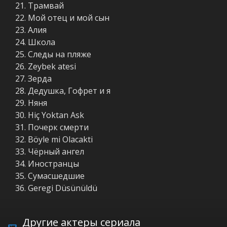
Трамвай
Мой отец и мой сын
Aлия
Школа
Следы на пляже
Zeybek atesi
Зерда
Дедушка, Гофрет и я
Няня
Hiç Yoktan Ask
Почерк смерти
Böyle mi Olacakti
Чёрный ангел
Иностранцы
Сумасшедшие
Geregi Düsünüldü
Другие актеры сериала