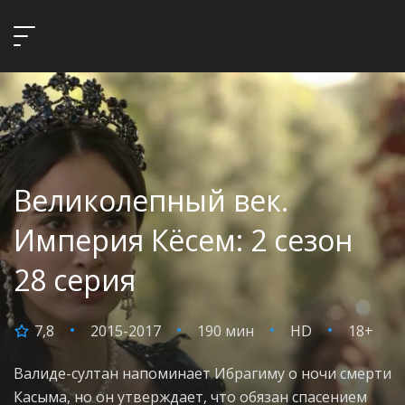
Великолепный век.
Империя Кёсем: 2 сезон
28 серия
7,8
2015-2017
190 мин
HD
18+
Валиде-султан напоминает Ибрагиму о ночи смерти
Касыма, но он утверждает, что обязан спасением