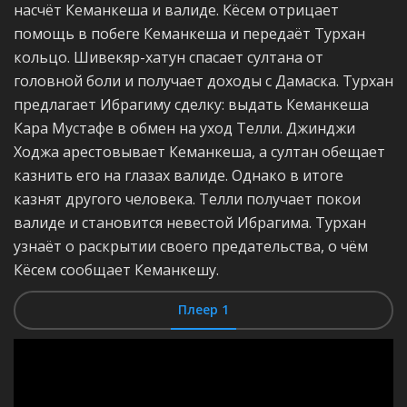
насчёт Кеманкеша и валиде. Кёсем отрицает
помощь в побеге Кеманкеша и передаёт Турхан
кольцо. Шивекяр-хатун спасает султана от
головной боли и получает доходы с Дамаска. Турхан
предлагает Ибрагиму сделку: выдать Кеманкеша
Кара Мустафе в обмен на уход Телли. Джинджи
Ходжа арестовывает Кеманкеша, а султан обещает
казнить его на глазах валиде. Однако в итоге
казнят другого человека. Телли получает покои
валиде и становится невестой Ибрагима. Турхан
узнаёт о раскрытии своего предательства, о чём
Кёсем сообщает Кеманкешу.
Плеер 1