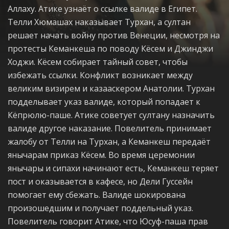
Аллаху. Атике узнаёт о ссылке валиде в Египет.
Телли Хюмашах наказывает Турхан, а султан
решает начать войну против Венеции, несмотря на
протесты Кеманкеша по поводу Кёсем и Джинджи
Ходжи. Кёсем собирает тайный совет, чтобы
избежать ссылки. Конфликт возникает между
великим визирем и казааскером Анатолии. Турхан
подделывает указ валиде, который попадает к
Кёпрюлю-паше. Атике советует султану назначить
валиде другое наказание. Повелитель принимает
жалобу от Телли на Турхан, а Кеманкеш передаёт
янычарам приказ Кёсем. Во время церемонии
янычары и сипахи начинают есть, Кеманкеш теряет
пост и оказывается в кафесе, но Дели Гуссейн
помогает ему сбежать. Валиде шокирована
произошедшим и получает поддельный указ.
Повелитель говорит Атике, что Юсуф-паша прав