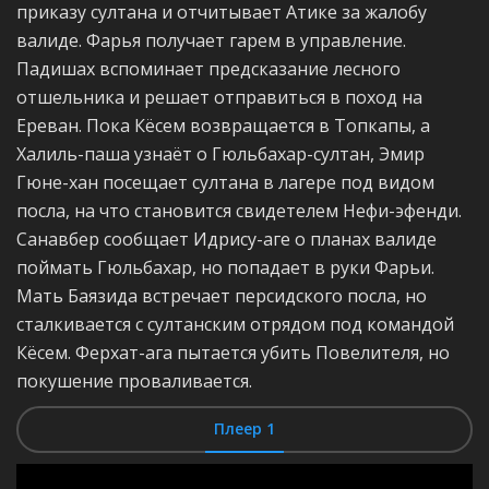
приказу султана и отчитывает Атике за жалобу
валиде. Фарья получает гарем в управление.
Падишах вспоминает предсказание лесного
отшельника и решает отправиться в поход на
Ереван. Пока Кёсем возвращается в Топкапы, а
Халиль-паша узнаёт о Гюльбахар-султан, Эмир
Гюне-хан посещает султана в лагере под видом
посла, на что становится свидетелем Нефи-эфенди.
Санавбер сообщает Идрису-аге о планах валиде
поймать Гюльбахар, но попадает в руки Фарьи.
Мать Баязида встречает персидского посла, но
сталкивается с султанским отрядом под командой
Кёсем. Ферхат-ага пытается убить Повелителя, но
покушение проваливается.
Плеер 1