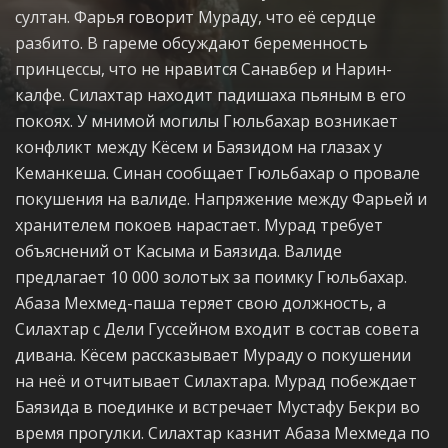
султан. Фарья говорит Мураду, что её сердце
разбито. В гареме обсуждают беременность
принцессы, что не нравится Санавбер и Нарин-
калфе. Силахтар находит падишаха пьяным в его
покоях. У мнимой могилы Гюльбахар возникает
конфликт между Кёсем и Баязидом на глазах у
Кеманкеша. Синан сообщает Гюльбахар о провале
покушения на валиде. Напряжение между Фарьей и
хранителем покоев нарастает. Мурад требует
объяснений от Касыма и Баязида. Валиде
предлагает 10 000 золотых за поимку Гюльбахар.
Абаза Мехмед-паша теряет свою должность, а
Силахтар с Дели Гуссейном входит в состав совета
дивана. Кёсем рассказывает Мураду о покушении
на неё и отчитывает Силахтара. Мурад побеждает
Баязида в поединке и встречает Мустафу Бекри во
время прогулки. Силахтар казнит Абаза Мехмеда по