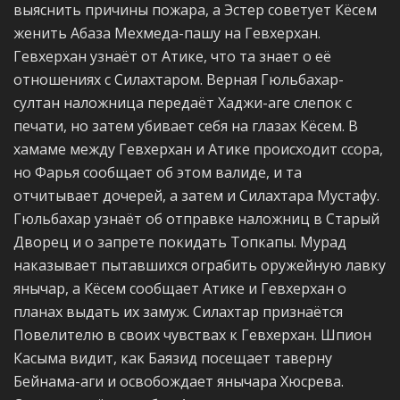
выяснить причины пожара, а Эстер советует Кёсем
женить Абаза Мехмеда-пашу на Гевхерхан.
Гевхерхан узнаёт от Атике, что та знает о её
отношениях с Силахтаром. Верная Гюльбахар-
султан наложница передаёт Хаджи-аге слепок с
печати, но затем убивает себя на глазах Кёсем. В
хамаме между Гевхерхан и Атике происходит ссора,
но Фарья сообщает об этом валиде, и та
отчитывает дочерей, а затем и Силахтара Мустафу.
Гюльбахар узнаёт об отправке наложниц в Старый
Дворец и о запрете покидать Топкапы. Мурад
наказывает пытавшихся ограбить оружейную лавку
янычар, а Кёсем сообщает Атике и Гевхерхан о
планах выдать их замуж. Силахтар признаётся
Повелителю в своих чувствах к Гевхерхан. Шпион
Касыма видит, как Баязид посещает таверну
Бейнама-аги и освобождает янычара Хюсрева.