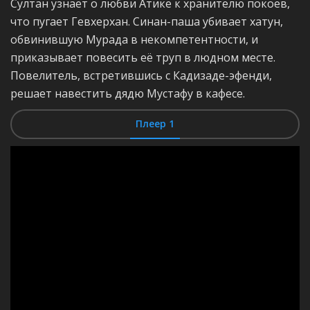
Султан узнаёт о любви Атике к хранителю покоев,
что пугает Гевхерхан. Синан-паша убивает хатун,
обвинившую Мурада в некомпетентности, и
приказывает повесить её труп в людном месте.
Повелитель, встретившись с Кадизаде-эфенди,
решает навестить дядю Мустафу в кафесе.
Плеер 1