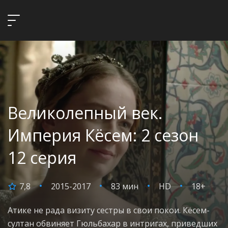
Великолепный век.
Империя Кёсем: 2 сезон
12 серия
7,8
2015-2017
83 мин
HD
18+
Атике не рада визиту сестры в свои покои. Кёсем-
султан обвиняет Гюльбахар в интригах, приведших