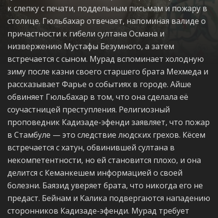
к слепку с печати, поддельным письмам и пожару в
столице. Гюльбахар отвечает, напоминая валиде о
причастности к гибели султана Османа и
низвержению Мустафы Безумного, а затем
встречается с сыном. Мурад вспоминает холодную
зиму после казни своего старшего брата Мехмеда и
рассказывает Фарье о событиях в городе. Айше
обвиняет Гюльбахар в том, что она сделала её
соучастницей преступления. Религиозный
проповедник Кадизаде-эфенди заявляет, что пожар
в Стамбуле — это следствие людских грехов. Кёсем
встречается с хатун, обвинившей султана в
некомпетентности, но ей становится плохо, и она
делится с Кеманкешем информацией о своей
болезни. Баязид уверяет брата, что никогда его не
предаст. Бейнам и Калика подвергаются нападению
сторонников Кадизаде-эфенди. Мурад требует