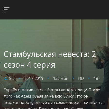
Стамбульская невеста: 2
сезон 4 серия
8,5
2017-2019
135 мин
HD
18+
Сурейя сталкивается с Бегюм лицом к лицу. После
того как Адем объявил на всю Бурсу, что он
незаконнорожденный сын семьи Боран, начинается
настоящая война. План возмездия Фарука