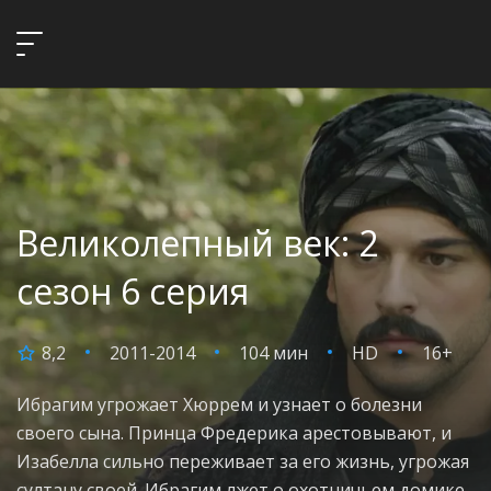
Великолепный век: 2
сезон 6 серия
8,2
2011-2014
104 мин
HD
16+
Ибрагим угрожает Хюррем и узнает о болезни
своего сына. Принца Фредерика арестовывают, и
Изабелла сильно переживает за его жизнь, угрожая
султану своей. Ибрагим лжет о охотничьем домике.