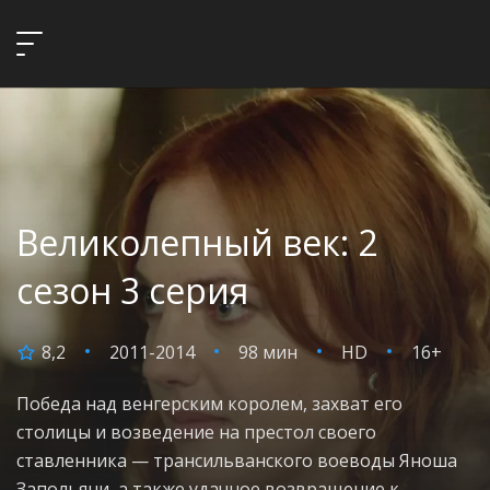
Великолепный век: 2
сезон 3 серия
8,2
2011-2014
98 мин
HD
16+
Победа над венгерским королем, захват его
столицы и возведение на престол своего
ставленника — трансильванского воеводы Яноша
Запольяни, а также удачное возвращение к