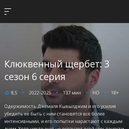
Клюквенный щербет: 3
сезон 6 серия
8,5
2022-2025
137 мин
HD
18+
Одержимость Джемаля Кывылджим и его усилия
убедить её быть с ним становятся всё более
интенсивными, и его попытки нарастают с каждым
днем. Хотя никто ещё не осознает всей серьёзности