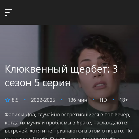
Клюквенный щербет: 3
сезон 5 серия
8,5
2022-2025
136 мин
HD
18+
Фатих и Доа, случайно встретившиеся в тот вечер,
когда их мучили проблемы в браке, наслаждаются
встречей, хотя и не признаются в этом открыто. По
настоянию Пембе Фатих начинает вести себя с