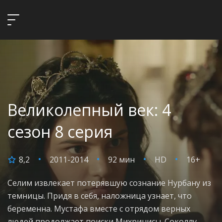
Великолепный век: 4
сезон 8 серия
8,2
2011-2014
92 мин
HD
16+
Селим извлекает потерявшую сознание Нурбану из
темницы. Придя в себя, наложница узнает, что
беременна. Мустафа вместе с отрядом верных
людей продолжает поиски Михринисы. Соколлу