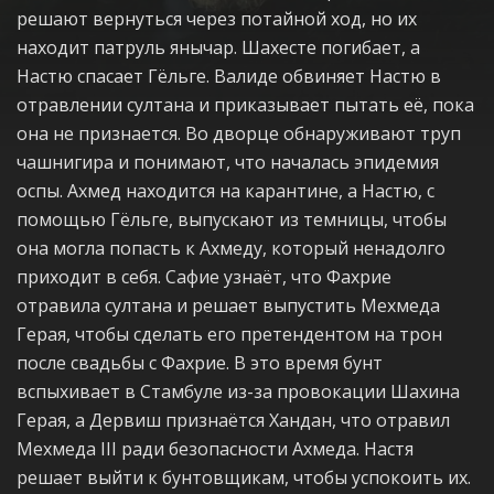
решают вернуться через потайной ход, но их
находит патруль янычар. Шахесте погибает, а
Настю спасает Гёльге. Валиде обвиняет Настю в
отравлении султана и приказывает пытать её, пока
она не признается. Во дворце обнаруживают труп
чашнигира и понимают, что началась эпидемия
оспы. Ахмед находится на карантине, а Настю, с
помощью Гёльге, выпускают из темницы, чтобы
она могла попасть к Ахмеду, который ненадолго
приходит в себя. Сафие узнаёт, что Фахрие
отравила султана и решает выпустить Мехмеда
Герая, чтобы сделать его претендентом на трон
после свадьбы с Фахрие. В это время бунт
вспыхивает в Стамбуле из-за провокации Шахина
Герая, а Дервиш признаётся Хандан, что отравил
Мехмеда III ради безопасности Ахмеда. Настя
решает выйти к бунтовщикам, чтобы успокоить их.