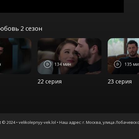
юбовь 2 сезон
н
134 мин
135 ми
22 серия
23 серия
t © 2024 • velikolepnyy-vek.lol • Наш адрес: г. Москва, улица Лобачевско