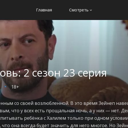
Главная
Смотреть
вь: 2 сезон 23 серия
18+
нным со своей возлюбленной. В это время Зейнеп наве
м, что у всех есть прощальная ночь, а у них — нет. Д
оспитывать ребёнка с Халилем только при одном условии
 что она всегда будет значить для него многое. Но Зейн