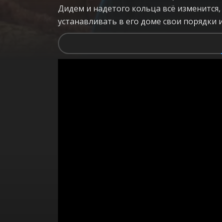
Дидем и надетого кольца всё изменится, 
устанавливать в его доме свои порядки