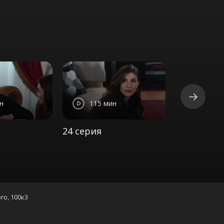
н
115 мин
24 серия
го, 100к3