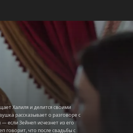
щает Халиля и делится своими
евушка рассказывает о разговоре с
 — если Зейнеп исчезнет из его
еп говорит, что после свадьбы с